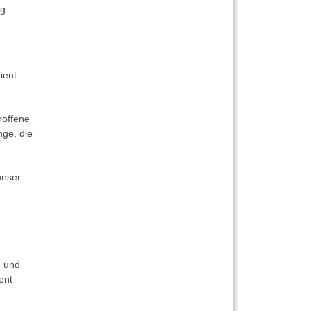
ng
ient
roffene
nge, die
unser
h und
ent