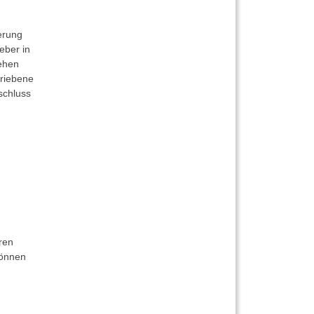
erung
eber in
sehen
hriebene
schluss
ren
können