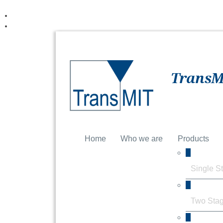
TransM
Home
Who we are
Products
Single S
Two Stag