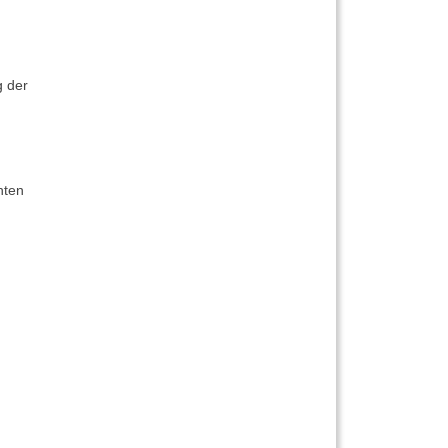
g der
hten