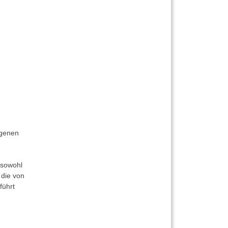
ogenen
 sowohl
 die von
führt