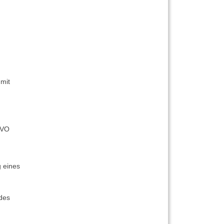
mit
SGVO
g eines
 des